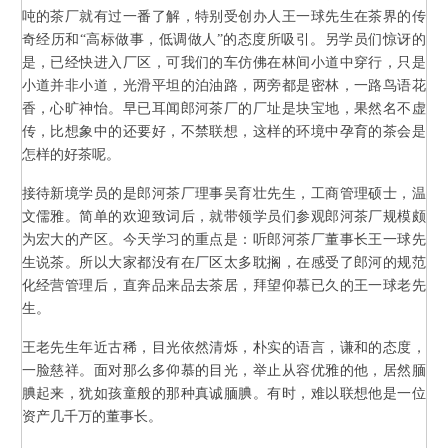
吨的茶厂就有过一番了解，特别受创办人王一球先生在茶界的传
奇经历和“高标做事，低调做人”的态度所吸引。另学员们惊讶的
是，已经快进入厂区，可我们的车仿佛在林间小道中穿行，只是
小道并非小道，光滑平坦的泊油路，两旁都是密林，一路鸟语花
香，心旷神怡。早已耳闻郎河茶厂的厂址是块宝地，果然名不虚
传，比想象中的还要好，不禁联想，这样的环境中孕育的茶会是
怎样的好茶呢。
接待新境学员的是郎河茶厂理事吴育壮先生，工商管理硕士，温
文儒雅。简单的欢迎致词后，就带领学员们参观郎河茶厂规模颇
为宏大的产区。今天学习的重点是：听郎河茶厂董事长王一球先
生说茶。所以大家都没有在厂区太多耽搁，在感受了郎河的规范
化经营管理后，直奔品来品去茶居，拜望仰慕已久的王一球老先
生。
王老先生年近古稀，目光依然清烁，朴实的语言，谦和的态度，
一脸慈祥。面对那么多仰慕的目光，举止从容优雅的他，居然腼
腆起来，犹如孩童般的那种真诚腼腆。有时，难以联想他是一位
资产几千万的董事长。