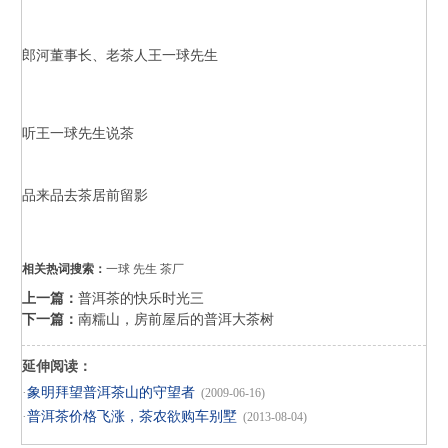
郎河董事长、老茶人王一球先生
听王一球先生说茶
品来品去茶居前留影
相关热词搜索：
一球
先生
茶厂
上一篇：
普洱茶的快乐时光三
下一篇：
南糯山，房前屋后的普洱大茶树
延伸阅读：
·
象明拜望普洱茶山的守望者
(2009-06-16)
·
普洱茶价格飞涨，茶农欲购车别墅
(2013-08-04)