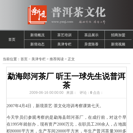
新境概况
茶艺培训
茶品展示
招商加盟
首页
新境动态
美津专栏
异度陈香
新境视频
当前位置：
首页
>
美津专栏
>
推荐阅读
> 正文
勐海郎河茶厂 听王一球先生说普洱
茶
2009-06-16 00:00:00 来源： 评论：
0
点击：
2007年4月4日，新境茶艺·茶文化培训考察课第七天。
今天学员们参观考察的是勐海县郎河茶厂，在成行前，对这个早
在1995年就创办，现有资产2000万元，在职员工200余人，占地面
积80000平方米，生产车间20000平方米，年生产普洱茶量3000多