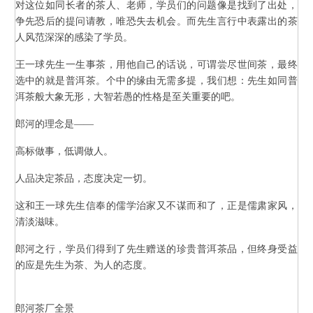
对这位如同长者的茶人、老师，学员们的问题像是找到了出处，
争先恐后的提问请教，唯恐失去机会。而先生言行中表露出的茶
人风范深深的感染了学员。
王一球先生一生事茶，用他自己的话说，可谓尝尽世间茶，最终
选中的就是普洱茶。个中的缘由无需多提，我们想：先生如同普
洱茶般大象无形，大智若愚的性格是至关重要的吧。
郎河的理念是——
高标做事，低调做人。
人品决定茶品，态度决定一切。
这和王一球先生信奉的儒学治家又不谋而和了，正是儒肃家风，
清淡滋味。
郎河之行，学员们得到了先生赠送的珍贵普洱茶品，但终身受益
的应是先生为茶、为人的态度。
郎河茶厂全景